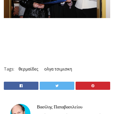
Tags:
θερμαίδες
ολγα τσιμισκη
Βασίλης Παπαβασιλείου