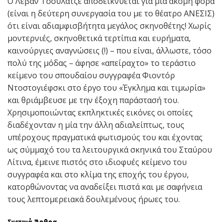
Ο Λεβάν Τσουλάτζε αποδεικνύεται για μία ακόμη φορά
(είναι η δεύτερη συνεργασία του με το θέατρο ΑΝΕΣΙΣ)
ότι είναι αδιαμφισβήτητα μεγάλος σκηνοθέτης! Χωρίς
μοντερνιές, σκηνοθετικά τερτίπια και ευρήματα,
καινούργιες αναγνώσεις (!) – που είναι, άλλωστε, τόσο
πολύ της μόδας – άφησε «απείραχτο» το τεράστιο
κείμενο του σπουδαίου συγγραφέα Φιοντόρ
Ντοστογιέφσκι στο έργο του «Έγκλημα και τιμωρία»
και θριάμβευσε με την έξοχη παράστασή του.
Χρησιμοποιώντας εκπληκτικές εικόνες οι οποίες
διαδέχονταν η μία την άλλη αδιαλείπτως, τους
υπέροχους πραγματικά φωτισμούς του και έχοντας
ως σύμμαχό του τα λειτουργικά σκηνικά του Σταύρου
Λίτινα, έμεινε πιστός στο ιδιοφυές κείμενο του
συγγραφέα και στο κλίμα της εποχής του έργου,
κατορθώνοντας να αναδείξει πιστά και με σαφήνεια
τους λεπτομερειακά δουλεμένους ήρωες του.