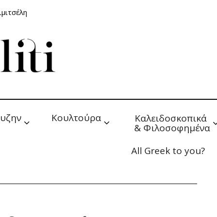
ιμιτσέλη
υζην
Κουλτούρα
Καλειδοσκοπικά 
& Φιλοσοφημένα
All Greek to you?