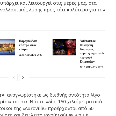
υπάρχει και λειτουργεί στις μέρες μας, στα
εναλλακτικής λύσης προς κάτι καλύτερο για τον
Παραμυθένια
Ναύπακτος:
κάστρα στον
Φιλαρέτη
κόσμο
Κομνηνού,
πυροτεχνήματα &
23 ΑΠΡΙΛΙΟΥ 2026
περιφορά
Επιταφίων
12 ΑΠΡΙΛΙΟΥ 2026
e»
, αναγνωρίστηκε ως διεθνής οντότητα λίγο
Βρίσκεται στη Νότια Ινδία, 150 χιλιόμετρα από
οικοι της «Auroville» προέρχονται από 50
ούρες και δεν λειτουργούν σύμφωνα με