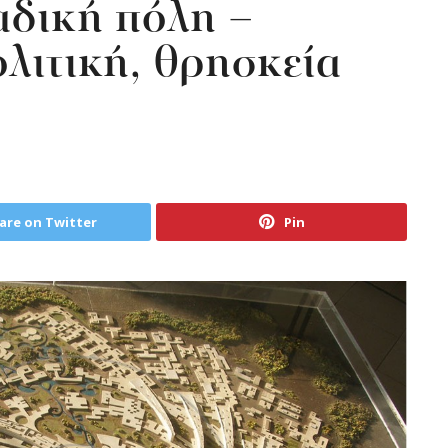
αδική πόλη –
λιτική, θρησκεία
are on Twitter
Pin