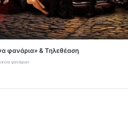
κινα φανάρια» & Τηλεθέαση
όκκινα φανάρια»