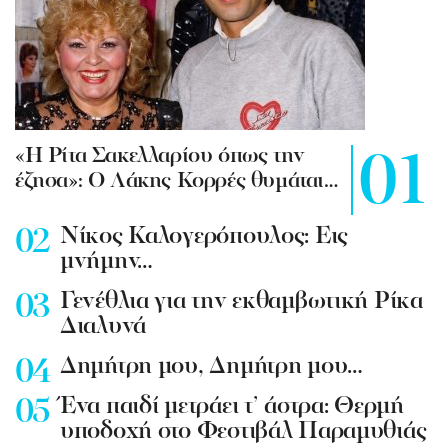
«Η Ρίτα Σακελλαρίου όπως την
έζησα»: Ο Λάκης Κορρές θυμάται…
Νίκος Καλογερόπουλος: Εις
μνήμην…
Γενέθλια για την εκθαμβωτική Ρίκα
Διαλυνά
Δημήτρη μου, Δημήτρη μου…
Ένα παιδί μετράει τ’ άστρα: Θερμή
υποδοχή στο Φεστιβάλ Παραμυθιάς