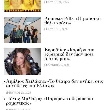
ΙΟΥΛΙΟΣ 26, 2026
Amnesia Pills: «Η μουσική
θέλει χρόνο»
ΙΟΥΛΙΟΣ 6, 2026
Ευρυδίκη: «Καριέρα στο
εξωτερικό δεν ήταν ποτέ
στόχος μου»
ΙΟΥΝΙΟΣ 30, 2026
Αιμίλιος Χειλάκης: «Το θέατρο δεν ανήκει στις
συνήθειες του Έλληνα»
ΙΟΥΝΙΟΣ 22, 2026
Πάνος Μπλέτζας: «Παραμένω αθεράπευτα
ρομαντικός»