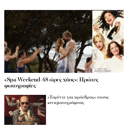
«Spa Weekend-48 ώρες χάος»: Πρώτες
φωτογραφίες
«Τορέντε για πρόεδρος» στους
κινηματογράφους