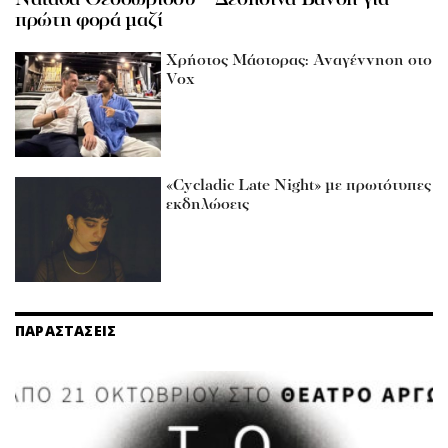
Νατάσα Θεοδωρίδου – Δέσποινα Βανδή για
πρώτη φορά μαζί
Χρήστος Μάστορας: Αναγέννηση στο
Vox
«Cycladic Late Night» με πρωτότυπες
εκδηλώσεις
ΠΑΡΑΣΤΑΣΕΙΣ