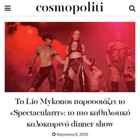
Το Lío Mykonos παρουσιάζει το
«Spectacularrr»: το πιο καθηλωτικό
καλοκαιρινό dinner show
Αύγουστος 8, 2026