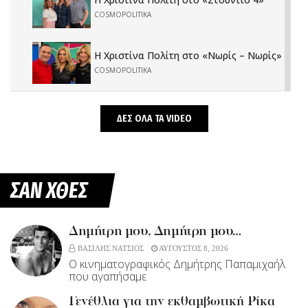
COSMOPOLITIKA
H Xριστίνα Πολίτη στο «Νωρίς – Νωρίς»
COSMOPOLITIKA
Η Χριστίνα Πολίτη στη «Super Κατερίνα»
ΔΕΣ ΟΛΑ ΤΑ VIDEO
COSMOPOLITIKA
«Ferto»: Σαρώνει τo βιντεοκλίπ με τον
Αkylas
ΣΑΝ ΧΘΕΣ
HOME TOP
Δημήτρη μου, Δημήτρη μου…
ΒΑΣΙΛΗΣ ΝΑΤΣΙΟΣ
ΑΥΓΟΥΣΤΟΣ 8, 2026
Ο κινηματογραφικός Δημήτρης Παπαμιχαήλ
που αγαπήσαμε
Γενέθλια για την εκθαμβωτική Ρίκα