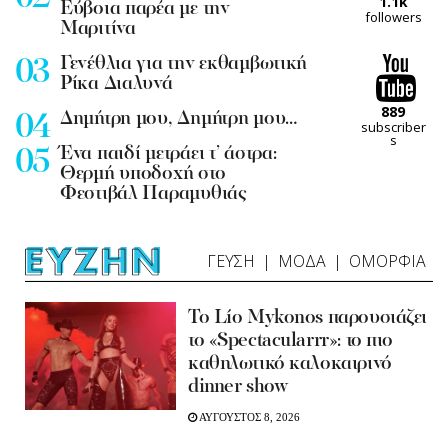
1.1k
Εύβοια παρέα με την
followers
Μαριτίνα
Γενέθλια για την εκθαμβωτική
Ρίκα Διαλυνά
889
Δημήτρη μου, Δημήτρη μου…
subscriber
s
Ένα παιδί μετράει τ’ άστρα:
Θερμή υποδοχή στο
Φεστιβάλ Παραμυθιάς
ΓΕΥΣΗ
ΜΟΔΑ
ΟΜΟΡΦΙΑ
Το Lío Mykonos παρουσιάζει
το «Spectacularrr»: το πιο
καθηλωτικό καλοκαιρινό
dinner show
ΑΥΓΟΥΣΤΟΣ 8, 2026