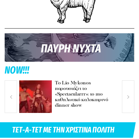
NOW!!!
Το Lío Mykonos
παρουσιάζει το
«Spectacularrr»: το πιο
καθηλωτικό καλοκαιρινό
dinner show
ΤΕΤ-Α-ΤΕΤ ΜΕ ΤΗN ΧΡΙΣΤΙΝΑ ΠΟΛΙΤΗ