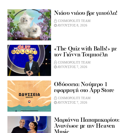
Νιάου νιάου βρε γατούλα!
COSMOPOLITI TEAM
ΑΥΓΟΥΣΤΟΣ 8, 2026
«The Quiz with Balls!» με
τον Γιάννη Τσιμιτσέλη
COSMOPOLITI TEAM
ΑΥΓΟΥΣΤΟΣ 7, 2026
Οδύσσεια: Νούμερο 1
εφαρμογή στο App Store
COSMOPOLITI TEAM
ΑΥΓΟΥΣΤΟΣ 7, 2026
Μαριάννα Παπαμακαρίου:
Ανανέωσε με την Heaven
Music