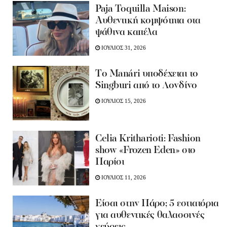
Paja Toquilla Maison:
Αυθεντική κομψότητα στα
ψάθινα καπέλα
ΙΟΥΛΙΟΣ 31, 2026
Tο Manári υποδέχεται το
Singburi από το Λονδίνο
ΙΟΥΛΙΟΣ 15, 2026
Celia Kritharioti: Fashion
show «Frozen Eden» στο
Παρίσι
ΙΟΥΛΙΟΣ 11, 2026
Είσαι στην Πάρο; 5 εστιατόρια
για αυθεντικές θαλασσινές