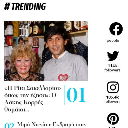
#
TRENDING
people
114k
followers
«Η Ρίτα Σακελλαρίου
όπως την έζησα»: Ο
105.4k
followers
Λάκης Κορρές
θυμάται…
Mιμή Ντενίση: Εκδρομή στην