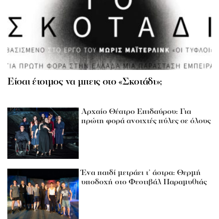
Είσαι έτοιμος να μπεις στο «Σκοτάδι»;
Αρχαίο Θέατρο Επιδαύρου: Για
πρώτη φορά ανοιχτές πύλες σε όλους
Ένα παιδί μετράει τ’ άστρα: Θερμή
υποδοχή στο Φεστιβάλ Παραμυθιάς