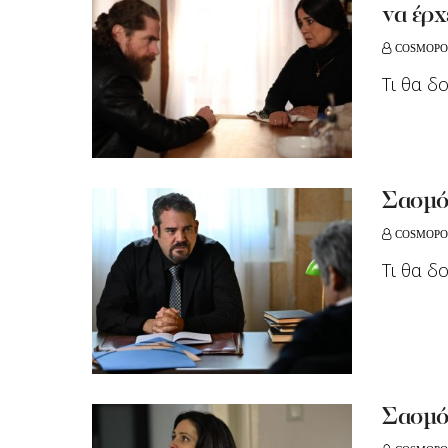
να έρχ
COSMOPO
Τι θα δ
Σασμό
COSMOPO
Tι θα δ
Σασμός