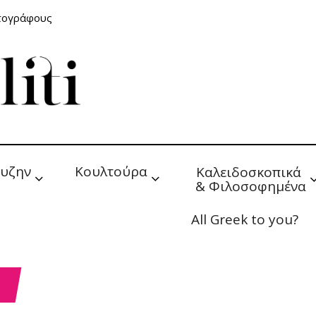
ατογράφους
υζην
Κουλτούρα
Καλειδοσκοπικά 
& Φιλοσοφημένα
All Greek to you?