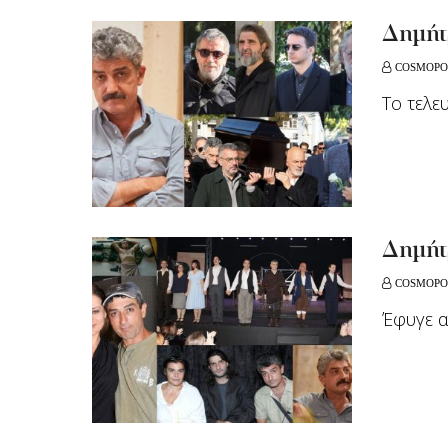
Δημήτ
COSMOPO
To τελε
Δημήτ
COSMOPO
Έφυγε 