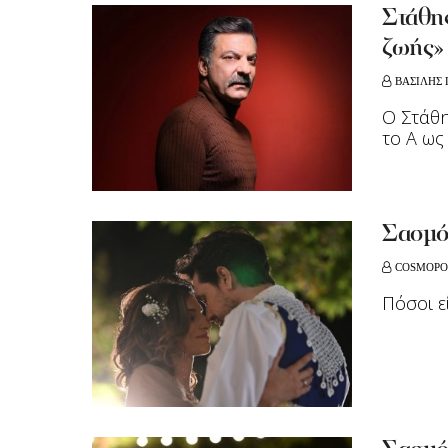
Στάθης
ζωής»
ΒΑΣΙΛΗΣ
O Στάθη
το Α ως
Σασμό
COSMOPO
Πόσοι ε