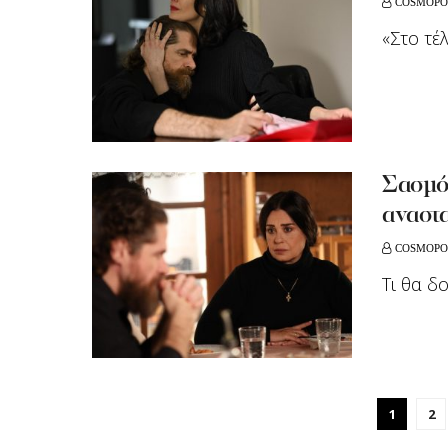
COSMOPO
«Στο τέλ
Σασμό
αναστ
COSMOPO
Tι θα δ
1
2