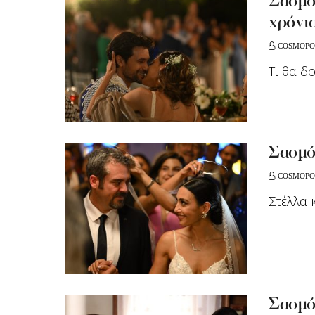
Σασμός
χρόνι
COSMOPO
Tι θα δ
Σασμός
COSMOPO
Στέλλα 
Σασμό