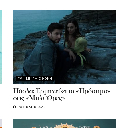
TV - MΙΚΡΗ ΟΘΟΝΗ
Πάολα: Ερμηνεύει το «Πρόστιμο»
στις «Μπλε Ώρες»
6 ΑΥΓΟΥΣΤΟΥ 2026