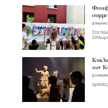
Φεστι
συμμετ
ΒΑΣΙΛΗΣ 
Στα παι
δίπλωμα
Κυκλαδ
των Κ
COSMOPO
Δράσεις