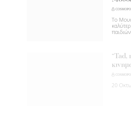
COSMOPO
To Μουσ
καλύτερ
παιδιών
“Tad, 
κινημ
COSMOPO
20 Οκτω
Η Δού
Paddi
COSMOPO