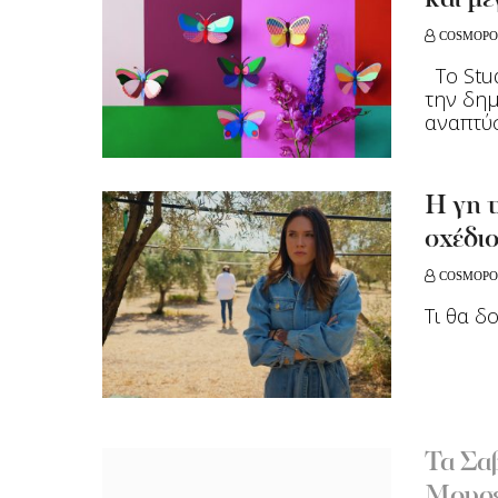
και μ
COSMOPO
Το Stud
την δημ
αναπτύσ
H γη τ
σχέδιο
COSMOPO
Τι θα δ
Τα Σα
Μουσε