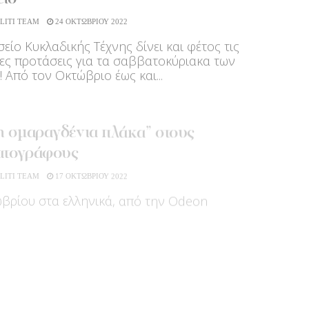
LITI TEAM
24 ΟΚΤΩΒΡΙΟΥ 2022
είο Κυκλαδικής Τέχνης δίνει και φέτος τις
ες προτάσεις για τα σαββατοκύριακα των
! Aπό τον Οκτώβριο έως και...
η σμαραγδένια πλάκα” στους
ατογράφους
LITI TEAM
17 ΟΚΤΩΒΡΙΟΥ 2022
βρίου στα ελληνικά, από την Odeon
κισσα Νομικού συναντά τον διάσημο
ngton™
LITI TEAM
13 ΟΚΤΩΒΡΙΟΥ 2022