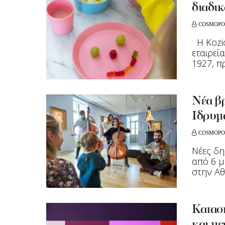
διαδικ
COSMOPO
Η Κozio
εταιρεί
1927, π
Νέα βρ
Ίδρυμ
COSMOPO
Νέες δη
από 6 μ
στην Αθή
Κατασ