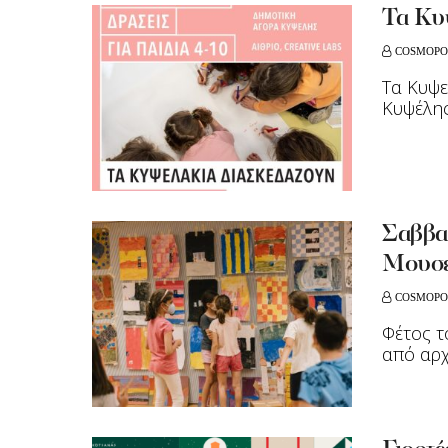
Τα Κυ
COSMOPO
Τα Κυψε
Κυψέλη
Σαββα
Μουσε
COSMOPO
Φέτος τ
από αρχ