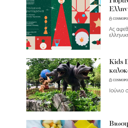
Γιορτ
Ελλην
COSMOPO
Ας αφεθ
ελληνικ
Kids D
καλοκ
COSMOPO
Ιούνιο 
Βιωσιμ