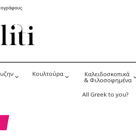
ατογράφους
υζην
Κουλτούρα
Καλειδοσκοπικά 
& Φιλοσοφημένα
All Greek to you?