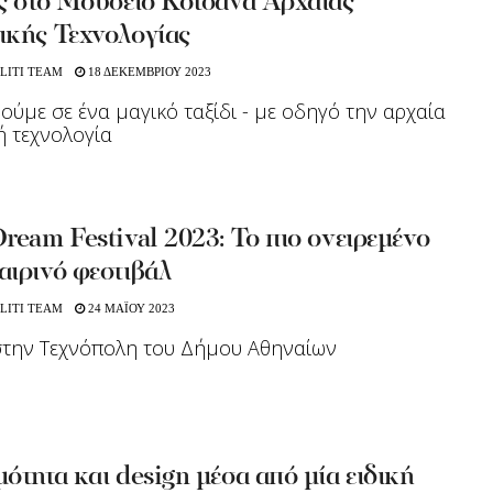
ές στο Μουσείο Κοτσανά Αρχαίας
ικής Τεχνολογίας
LITI TEAM
18 ΔΕΚΕΜΒΡΙΟΥ 2023
ούμε σε ένα μαγικό ταξίδι - με οδηγό την αρχαία
ή τεχνολογία
ream Festival 2023: Το πιο ονειρεμένο
αιρινό φεστιβάλ
LITI TEAM
24 ΜΑΪΟΥ 2023
στην Τεχνόπολη του Δήμου Αθηναίων
ότητα και design μέσα από μία ειδική