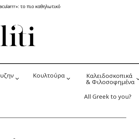
cularrr»: το πιο καθηλωτικό
υζην
Κουλτούρα
Καλειδοσκοπικά 
& Φιλοσοφημένα
All Greek to you?