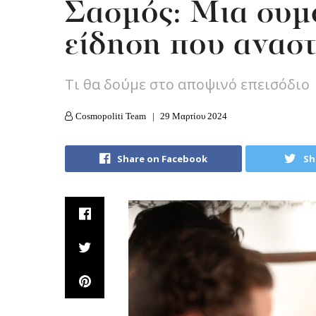
Σασμός: Μια συμ
είδηση που ανασ
Tι θα δούμε στο αποψινό επεισόδιο
Cosmopoliti Team
29 Μαρτίου 2024
Share on Facebook
Sh