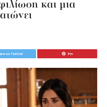
φιλίωση και μια
τατώνει
are on Twitter
Pin