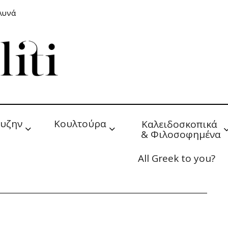
αλυνά
υζην
Κουλτούρα
Καλειδοσκοπικά 
& Φιλοσοφημένα
All Greek to you?