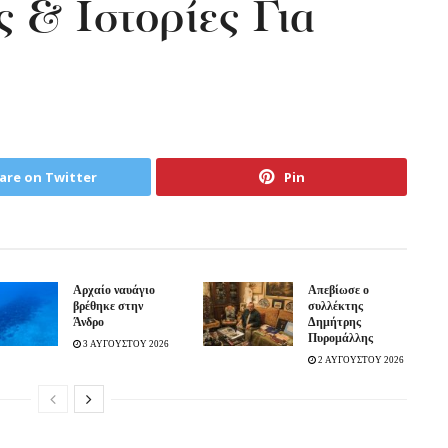
 & Ιστορίες Για
are on Twitter
Pin
Aρχαίο ναυάγιο
Απεβίωσε ο
βρέθηκε στην
συλλέκτης
Άνδρο
Δημήτρης
Πυρομάλλης
3 ΑΥΓΟΥΣΤΟΥ 2026
2 ΑΥΓΟΥΣΤΟΥ 2026