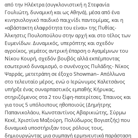
από την Ηλέκτρα (συγκλονιστική η Στεφανία
Γουλιώτη, δυναμική και ως Αθηνά), μέσα από ένα
κινησιολογικό παιδικό παιχνίδι παντομίμας, και η
«αβάστακτη ελαφρότητα του είναι» της Πυθίας-
Άλκηστις Πουλοπούλου στην αρχή και στο τέλος των
Ευμενίδων. Δυναμικός, υπερόπτης και σχεδόν
αγροίκος, γεμάτος αντρική έπαρση ο Αγαμέμνων του
Νίκου Κουρή, σχεδόν βουβός αλλά εκπέμποντας
εσωτερικό δυναμισμό, ο συνένοχος Πυλάδης- Νίκος
Ψαρράς, μετετράπη σε έξοχο Showman– Απόλλωνα
στο τελευταίο μέρος, ενώ ο Ιερώνυμος Καλετσάνος
υπήρξε ένας συναρπαστικός εμπαθής Κήρυκας,
στηριζόμενος στα 2 του ξίφη-πατερίτσες. Έπαινος και
για τους 5 υπόλοιπους ηθοποιούς (Δημήτρης
Παπανικολάου, Κωνσταντίνος Αβαρικιώτης, Σύρμω
Κεκέ, Χριστίνα Μαξούρη, Πολύδωρος Βογιατζής) που
δυναμικά υποστήριξαν τους ρόλους τους,
δημιουργώντας μια συμπαγή ερμηνευτικά παράσταση