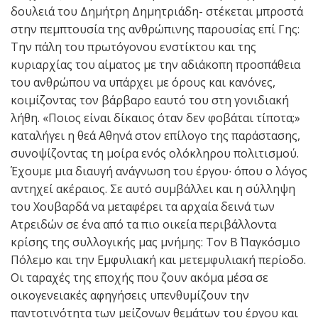
δουλειά του Δημήτρη Δημητριάδη- στέκεται μπροστά
στην πεμπτουσία της ανθρώπινης παρουσίας επί Γης:
Την πάλη του πρωτόγονου ενστίκτου και της
κυριαρχίας του αίματος με την αδιάκοπη προσπάθεια
του ανθρώπου να υπάρχει με όρους και κανόνες,
κοιμίζοντας τον βάρβαρο εαυτό του στη γονιδιακή
λήθη. «Ποιος είναι δίκαιος όταν δεν φοβάται τίποτα;»
καταλήγει η θεά Αθηνά στον επίλογο της παράστασης,
συνοψίζοντας τη μοίρα ενός ολόκληρου πολιτισμού.
Έχουμε μια διαυγή ανάγνωση του έργου∙ όπου ο λόγος
αντηχεί ακέραιος. Σε αυτό συμβάλλει και η σύλληψη
του Χουβαρδά να μεταφέρει τα αρχαία δεινά των
Ατρειδών σε ένα από τα πιο οικεία περιβάλλοντα
κρίσης της συλλογικής μας μνήμης: Τον Β΄ Παγκόσμιο
Πόλεμο και την Εμφυλιακή και μετεμφυλιακή περίοδο.
Οι ταραχές της εποχής που ζουν ακόμα μέσα σε
οικογενειακές αφηγήσεις υπενθυμίζουν την
παντοτινότητα των μείζονων θεμάτων του έργου και