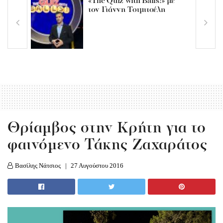
«The Quiz with Balls!» με
τον Γιάννη Τσιμιτσέλη
Θρίαμβος στην Κρήτη για το
φαινόμενο Τάκης Ζαχαράτος
Βασίλης Νάτσιος
27 Αυγούστου 2016