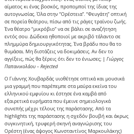
αίματος κι ένας βοσκός, προπομποί της ίδιας της
αυτογνωσίας. Όλα στην “Ορέστεια”. “Φευγάτη” οπτική
σε πορεία θεάτρου, πίσω από τις ράγες τραίνου ζωής.
Ένα θέατρο “μικρόβιο” να σε βάλει σε αναζήτηση
εντός σου. Δώδεκα ηθοποιοί με ακριβό τάλαντο σε
πλημμύρα δημιουργικότητας. Ένα βράδυ που θα το
θυμάσαι. Μη διστάζεις να δοκιμάσεις. Αν δεν το
αγγίξεις, πώς θα ξέρεις ότι δεν το ένιωσες; |
Γιώργος
Παπανικολάου – Rejected
Ο Γιάννης Χουβαρδάς υιοθέτησε οπτικά και μουσικά
μια γραμμή που παρέπεμπε στα μαύρα εκείνα του
ελληνικού εμφυίου κι έστησε ένα καμβά από
εξαιρετικά ευρήματα που έμεινε σημειολογικά
συνεπής μέχρι τέλους της παράστασης. Από τα
highlights της παράστασης η σχεδόν βουβή και άκρως
συγκινητική, τρυφερή σκηνή αναγνώρισης του
Ορέστη (ένας άψογος Κωνσταντίνος Μαρκουλάκης)