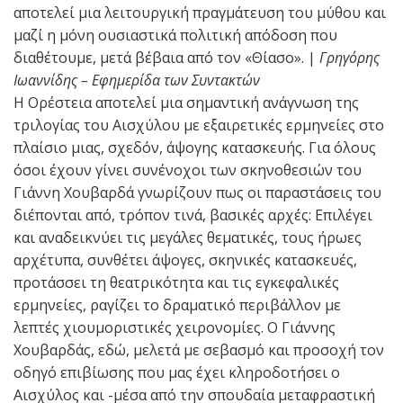
αποτελεί μια λειτουργική πραγμάτευση του μύθου και
μαζί η μόνη ουσιαστικά πολιτική απόδοση που
διαθέτουμε, μετά βέβαια από τον «Θίασο». |
Γρηγόρης
Ιωαννίδης – Εφημερίδα των Συντακτών
Η Ορέστεια αποτελεί μια σημαντική ανάγνωση της
τριλογίας του Αισχύλου με εξαιρετικές ερμηνείες στο
πλαίσιο μιας, σχεδόν, άψογης κατασκευής. Για όλους
όσοι έχουν γίνει συνένοχοι των σκηνοθεσιών του
Γιάννη Χουβαρδά γνωρίζουν πως οι παραστάσεις του
διέπονται από, τρόπον τινά, βασικές αρχές: Επιλέγει
και αναδεικνύει τις μεγάλες θεματικές, τους ήρωες
αρχέτυπα, συνθέτει άψογες, σκηνικές κατασκευές,
προτάσσει τη θεατρικότητα και τις εγκεφαλικές
ερμηνείες, ραγίζει το δραματικό περιβάλλον με
λεπτές χιουμοριστικές χειρονομίες. Ο Γιάννης
Χουβαρδάς, εδώ, μελετά με σεβασμό και προσοχή τον
οδηγό επιβίωσης που μας έχει κληροδοτήσει ο
Αισχύλος και -μέσα από την σπουδαία μεταφραστική