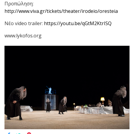
Προπώληση:
http://www.viva.gr/tickets/theater/irodeio/oresteia
Νέο
video trailer:
https://youtu.be/qGtM2KtrISQ
www.lykofos.org