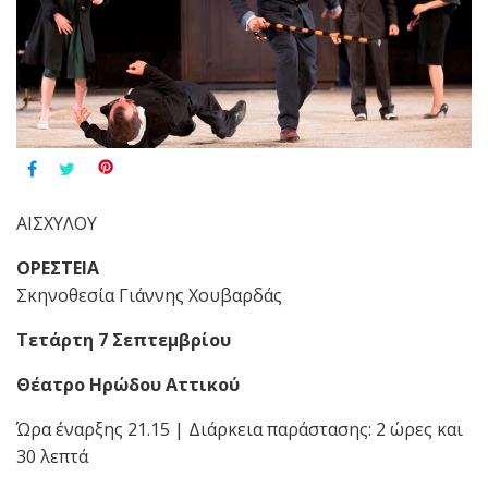
ΑΙΣΧΥΛΟΥ
ΟΡΕΣΤΕΙΑ
Σκηνοθεσ
ί
α Γι
ά
ννη
ς
Χουβαρδ
άς
Τετάρτη 7 Σεπτεμβρίου
Θέατρο Ηρώδου Αττικού
Ώρα έναρξης 21.15 | Δι
ά
ρκεια παρ
ά
σταση
ς
: 2 ώρες και
30 λεπτά