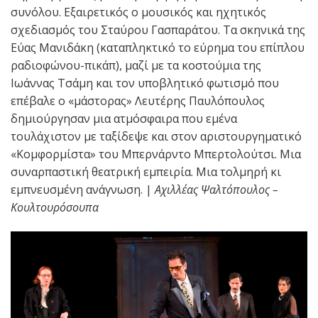
συνόλου. Εξαιρετικός ο μουσικός και ηχητικός
σχεδιασμός του Σταύρου Γασπαράτου. Τα σκηνικά της
Εύας Μανιδάκη (καταπληκτικό το εύρημα του επίπλου
ραδιοφώνου-πικάπ), μαζί με τα κοστούμια της
Ιωάννας Τσάμη και τον υποβλητικό φωτισμό που
επέβαλε ο «μάστορας» Λευτέρης Παυλόπουλος
δημιούργησαν μια ατμόσφαιρα που εμένα
τουλάχιστον με ταξίδεψε και στον αριστουργηματικό
«Κομφορμίστα» του Μπερνάρντο Μπερτολούτσι. Μια
συναρπαστική θεατρική εμπειρία. Μια τολμηρή κι
εμπνευσμένη ανάγνωση. |
Αχιλλέας Ψαλτόπουλος –
Κουλτουρόσουπα