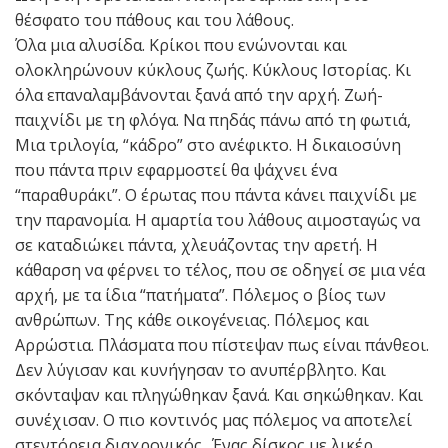
θέσφατο του πάθους και του λάθους.
Όλα μια αλυσίδα. Κρίκοι που ενώνονται και
ολοκληρώνουν κύκλους ζωής. Κύκλους Ιστορίας. Κι
όλα επαναλαμβάνονται ξανά από την αρχή. Ζωή-
παιχνίδι με τη φλόγα. Να πηδάς πάνω από τη φωτιά,
Μια τριλογία, “κάδρο” στο ανέφικτο. Η δικαιοσύνη
που πάντα πριν εφαρμοστεί θα ψάχνει ένα
“παραθυράκι”. Ο έρωτας που πάντα κάνει παιχνίδι με
την παρανομία. Η αμαρτία του λάθους αιμοσταγώς να
σε καταδιώκει πάντα, χλευάζοντας την αρετή. Η
κάθαρση να φέρνει το τέλος, που σε οδηγεί σε μια νέα
αρχή, με τα ίδια “πατήματα”. Πόλεμος ο βίος των
ανθρώπων. Της κάθε οικογένειας. Πόλεμος και
Αρρώστια. Πλάσματα που πίστεψαν πως είναι πάνθεοι.
Δεν λύγισαν και κυνήγησαν το ανυπέρβλητο. Και
σκόνταψαν και πληγώθηκαν ξανά. Και σηκώθηκαν. Και
συνέχισαν. Ο πιο κοντινός μας πόλεμος να αποτελεί
στεντόρεια διαχρονικός.. Ένας δίσκος με λικέρ