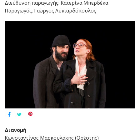
Διεύθυνση παραγωγής: Κατερίνα Μπερδέκα
Παραγωγός: Γιώργος Λυκιαρδόπουλος
Διανομή
Κωνσταντίνος Μαρκουλάκης (Ορέστης)