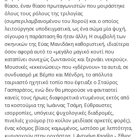
θίασο, έναν θίασο πρωταγωνιστών που μοιράστηκε
όλους τους ρόλους της τριλογίας
(συμπεριλαμβανομένου του Χορού) και ο οποίος
λειτούργησε υποδειγματικά, ως ένα σώμα μία ψυχή,
σίγουρα η παράσταση θα ήταν άλλη. Η συμβολή των
σκηνικών της Εύας Μανιδάκη καθοριστική, ιδιαίτερα
όσον αφορά αυτό το «μεγάλο μαγικό κουτί που
καταπίνει συνεχώς ζωντανούς και ξερνάει νεκρούς».
Μουσικές «εκκενώσεις» που «γδέρνουν» τα αυτιά, σε
συνδυασμό με Βέμπο και Μένδρη, το απόλυτα
ταιριαστό ηχητικό τοπίο που έφτιαξε ο Σταύρος
Γασπαράτος, ενώ δεν θα μπορούσε να φανταστεί
κανείς τους ήρωες διαφορετικά ντυμένους εκτός από
τα κοστούμια της Ιωάννας Τσάμη. Εύθραυστες
ισορροπίες, υπόγειες ψυχολογικές διαδρομές,
πινελιές χιούμορ (το κοίλον μειδίασε αρκετές φορές),
ένας κόσμος βίαιος καμωμένος, ωστόσο με λεπτότητα,
κυριαρχούν στην ορχήστρα. |
Αντιγόνη Καράλη – Έθνος