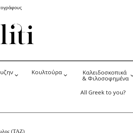
ατογράφους
υζην
Κουλτούρα
Καλειδοσκοπικά 
& Φιλοσοφημένα
All Greek to you?
υλος (TAZ)