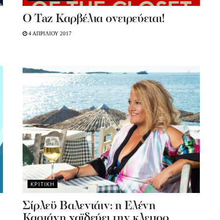
O Taz Kαρβέλια ονειρεύεται!
4 ΑΠΡΙΛΙΟΥ 2017
ΚΡΙΤΙΚΗ
Σίρλεϋ Βαλεντάιν: η Ελένη
Καστάνη χαϊδεύει την κλειτορ…