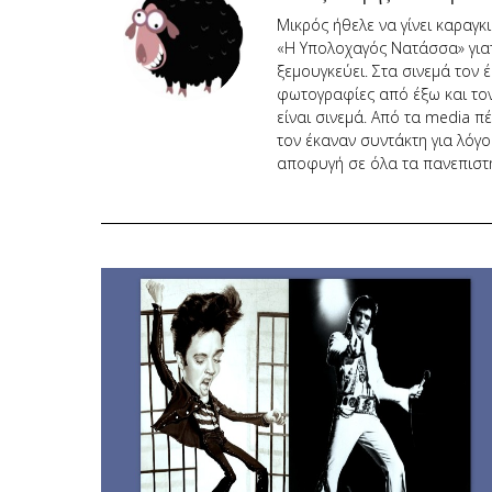
Μικρός ήθελε να γίνει καραγκ
«Η Υπολοχαγός Νατάσσα» γιατί 
ξεμουγκεύει. Στα σινεμά τον 
φωτογραφίες από έξω και το
είναι σινεμά. Από τα media π
τον έκαναν συντάκτη για λό
αποφυγή σε όλα τα πανεπιστ