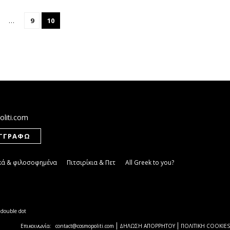
…
9
10
oliti.com
κά & φιλοσοφημένα
Πιτσιρίκια & Πετ
All Greek to you?
y
double dot
Επικοινωνία:
contact@cosmopoliti.com
ΔΗΛΩΣΗ ΑΠΟΡΡΗΤΟΥ
ΠΟΛΙΤΙΚΗ COOKIES