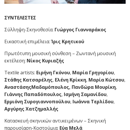
ΣΥΝΤΕΛΕΣΤΕΣ
Σύλληψη-Σκηνοθεσία:
Γιώργος Γιανναράκος
Εικαστική επιμέλεια:
Ίρις Κρητικού
Πρωτότυπη μουσική σύνθεση – Ζωντανή μουσική
εκτέλεση:
Νίκος Κυριαζής
Textile artists:
Ειρήνη Γκόνου
,
Μαρία Γρηγορίου
,
Στάθης Κατσαρέλης
,
Ελένη Κρίκκη
,
Μαρία Κώτσου
,
ΑναστάσηςΜαδαμόπουλος, Πανδώρα Μουρίκη
,
Γιάννης Παπαδόπουλος
,
Ισμήνη Σαμανίδου
,
Ερμιόνη Συρογιαννοπούλου
,
Ιωάννα Τερλίδου
,
Αργύρης Χατζημαλλής
Κατασκευή σκηνικών αντικειμένων – Σκηνική
παρουσίαση-Κοστούμια:
Εύα Μελά