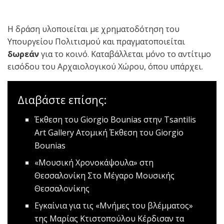
Η δράση υλοποιείται με χρηματοδότηση του
Υπουργείου Πολιτισμού και πραγματοποιείται
δωρεάν
για το κοινό. Καταβάλλεται μόνο το αντίτιμο
εισόδου του Αρχαιολογικού Χώρου, όπου υπάρχει.
Διαβάστε επίσης:
Έκθεση του Giorgio Bounias στην Tsantilis
Art Gallery
Ατομική Έκθεση του Giorgio
Bounias
«Μουσική Χρονοκάψουλα» στη
Θεσσαλονίκη
Στο Μέγαρο Μουσικής
Θεσσαλονίκης
Εγκαίνια για τις «Μνήμες του βλέμματος»
της Μαρίας Κτιστοπούλου
Κέρδισαν τα