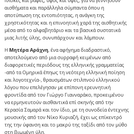
πλοκές και ραφές, ύφος και υφές, για να γεννήσουν
αισθήματα και παράλληλα σύμπαντα όπου η
αποτύπωση της εντοπιότητας, η ανάγκη της
χρηστικότητας και η επινοητική χαρά της αισθητικής
μέσα από το αλφαβητάριο και τα βασικά συστατικά
μιας λιτής ύλης, συνυπάρχουν και λάμπουν.
Η
Μητέρα Αράχνη
, ένα αφήγημα διαδραστικό,
αποτελούμενο από μια συρραφή κειμένων από
διαφορετικές περιόδους της ελληνικής γραμματείας
-από τα Ομηρικά έπηως τη νεότερη ελληνική ποίηση
και λογοτεχνία-, θραυσμάτων στιλπνού ελληνικού
λόγου που επελέγησαν με επίπονη ερευνητική
φροντίδα από τον Γιώργο Γιανναράκο, προκειμένου
να ερμηνευτούν αισθαντικά επί σκηνής από την
Κερασία Σαμαρά και τον ίδιο, με τη συνοδεία έντεχνης
μουσικής από τον Νίκο Κυριαζή, έχει ως επίκεντρό
της την ύφανση και το μακρύ της ταξίδι από τον μύθο
στη βιωμένη ύλη.