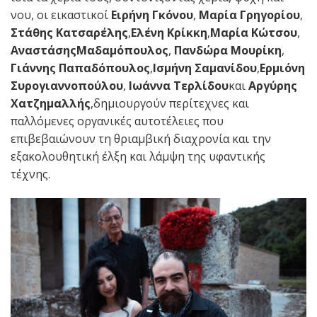
νου, οι εικαστικοί
Ειρήνη Γκόνου
,
Μαρία Γρηγορίου
,
Στάθης Κατσαρέλης
,
Ελένη Κρίκκη
,
Μαρία Κώτσου
,
ΑναστάσηςΜαδαμόπουλος
,
Πανδώρα Μουρίκη
,
Γιάννης Παπαδόπουλος
,
Ισμήνη Σαμανίδου
,
Ερμιόνη
Συρογιαννοπούλου
,
Ιωάννα Τερλίδου
και
Αργύρης
Χατζημαλλής
,δημιουργούν περίτεχνες και
παλλόμενες οργανικές αυτοτέλειες που
επιβεβαιώνουν τη θριαμβική διαχρονία και την
εξακολουθητική έλξη και λάμψη της υφαντικής
τέχνης.