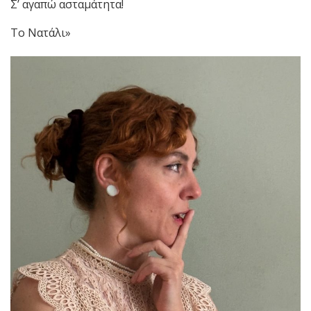
Σ’ αγαπώ ασταμάτητα!
Το Νατάλι»