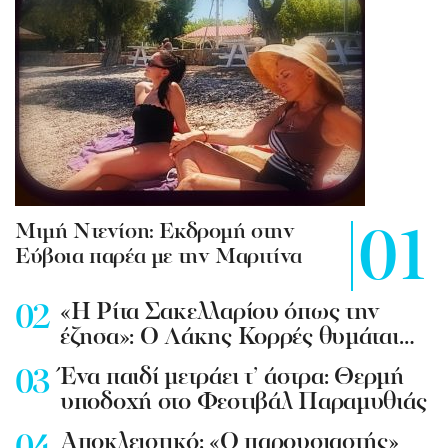
Mιμή Ντενίση: Εκδρομή στην
Εύβοια παρέα με την Μαριτίνα
«Η Ρίτα Σακελλαρίου όπως την
έζησα»: Ο Λάκης Κορρές θυμάται…
Ένα παιδί μετράει τ’ άστρα: Θερμή
υποδοχή στο Φεστιβάλ Παραμυθιάς
Aποκλειστικό: «Ο παρουσιαστής»