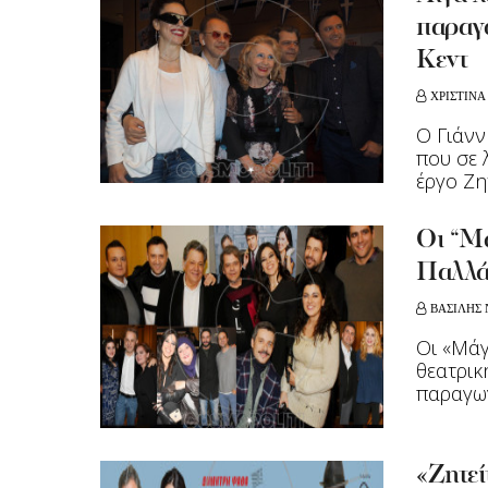
παραγ
Κεντ
ΧΡΙΣΤΙΝΑ
Ο Γιάνν
που σε 
έργο Ζητε
Οι “Μά
Παλλά
ΒΑΣΙΛΗΣ 
Οι «Μάγ
θεατρικ
παραγωγ
«Ζητε