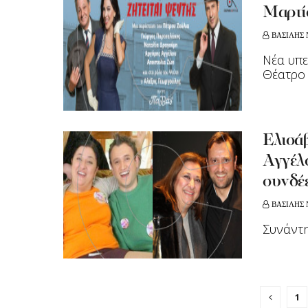
Μαρτί
ΒΑΣΙΛΗΣ 
Νέα υπε
Θέατρο
Ελισά
Αγγέλο
συνδέ
ΒΑΣΙΛΗΣ 
Συνάντη
1