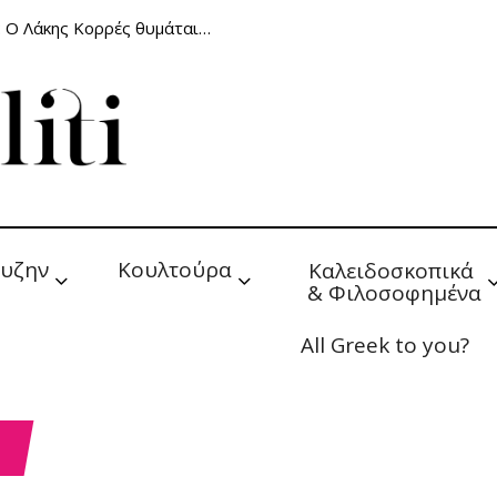
: Ο Λάκης Κορρές θυμάται…
υζην
Κουλτούρα
Καλειδοσκοπικά 
& Φιλοσοφημένα
All Greek to you?