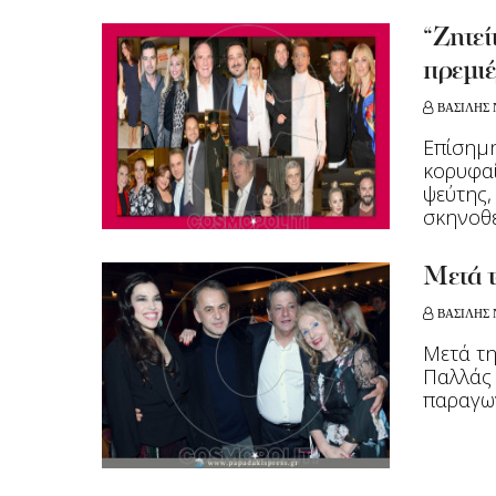
“Ζητεί
πρεμι
ΒΑΣΙΛΗΣ 
Eπίσημη
κορυφαί
ψεύτης,
σκηνοθεσ
Μετά τ
ΒΑΣΙΛΗΣ 
Mετά τη
Παλλάς 
παραγωγ