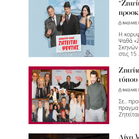
“Ζητεί
προσκ
ΒΑΣΙΛΗΣ 
Η κορυφ
Ψαθά «Ζ
Σκηνών 
στις 15 ..
Ζητεί
τύπου 
ΒΑΣΙΛΗΣ 
Σε... π
πραγματ
Ζητείται
Λίγα λ