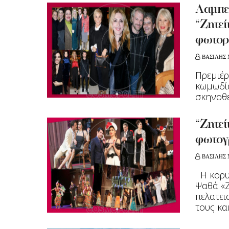
Λαμπερ
“Ζητεί
φωτορ
ΒΑΣΙΛΗΣ 
Πρεμιέρ
κωμωδία
σκηνοθε
“Ζητεί
φωτογ
ΒΑΣΙΛΗΣ 
Η κορυφ
Ψαθά «Ζ
πελατει
τους και 