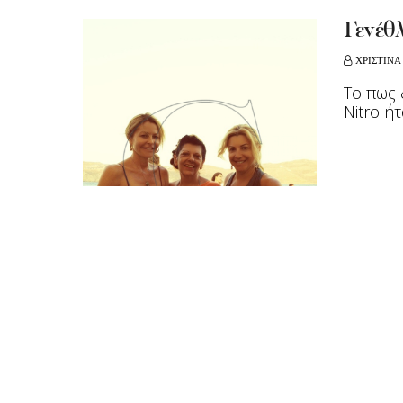
Γενέθ
ΧΡΙΣΤΙΝΑ
To πως 
Νitro ή