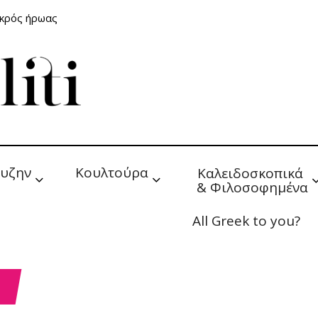
ικρός ήρωας
υζην
Κουλτούρα
Καλειδοσκοπικά 
& Φιλοσοφημένα
All Greek to you?