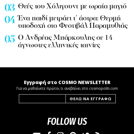
Θεές του Χόλιγουντ με ωραία μαγιό
Ένα παιδί μετράει τ’ άστρα: Θερμή
υποδοχή στο Φεστιβάλ Παραμυθιάς
Ο Ανδρέας Μπάρκουλης σε 14
άγνωστες ελληνικές ταινίες
Εγγραφή στο COSMO NEWSLETTER
Για να μαθαίνετε πρώτοι τι ανεβαίνει στο cosmopoliti.com
FOLLOW US