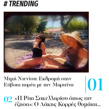
# TRENDING
Mιμή Ντενίση: Εκδρομή στην
Εύβοια παρέα με την Μαριτίνα
«Η Ρίτα Σακελλαρίου όπως την
έζησα»: Ο Λάκης Κορρές θυμάται…