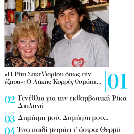
«Η Ρίτα Σακελλαρίου όπως την
έζησα»: Ο Λάκης Κορρές θυμάται…
Γενέθλια για την εκθαμβωτική Ρίκα
Διαλυνά
Δημήτρη μου, Δημήτρη μου…
Ένα παιδί μετράει τ’ άστρα: Θερμή