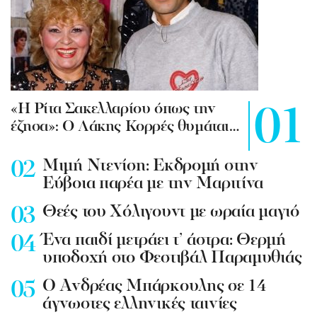
«Η Ρίτα Σακελλαρίου όπως την
έζησα»: Ο Λάκης Κορρές θυμάται…
Mιμή Ντενίση: Εκδρομή στην
Εύβοια παρέα με την Μαριτίνα
Θεές του Χόλιγουντ με ωραία μαγιό
Ένα παιδί μετράει τ’ άστρα: Θερμή
υποδοχή στο Φεστιβάλ Παραμυθιάς
Ο Ανδρέας Μπάρκουλης σε 14
άγνωστες ελληνικές ταινίες