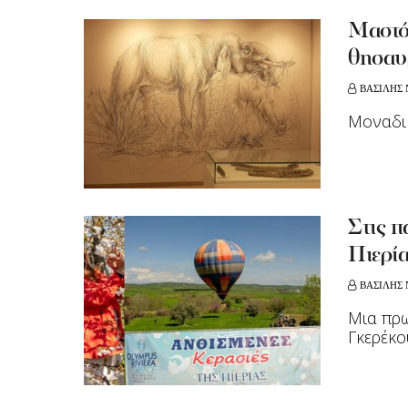
Μαστό
θησαυ
ΒΑΣΙΛΗΣ 
Μοναδικ
Στις π
Πιερί
ΒΑΣΙΛΗΣ 
Μια πρω
Γκερέκο