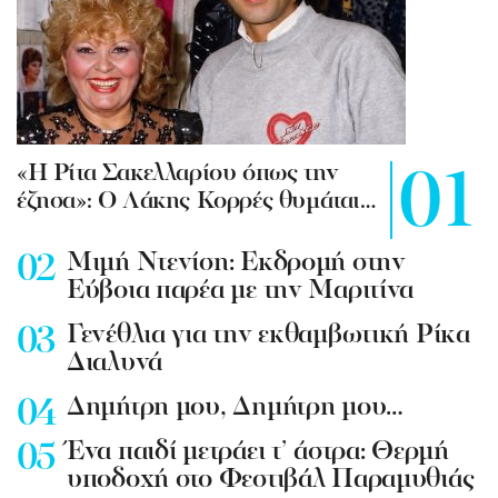
«Η Ρίτα Σακελλαρίου όπως την
έζησα»: Ο Λάκης Κορρές θυμάται…
Mιμή Ντενίση: Εκδρομή στην
Εύβοια παρέα με την Μαριτίνα
Γενέθλια για την εκθαμβωτική Ρίκα
Διαλυνά
Δημήτρη μου, Δημήτρη μου…
Ένα παιδί μετράει τ’ άστρα: Θερμή
υποδοχή στο Φεστιβάλ Παραμυθιάς