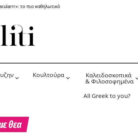
cularrr»: το πιο καθηλωτικό
υζην
Κουλτούρα
Καλειδοσκοπικά 
& Φιλοσοφημένα
All Greek to you?
με θεα