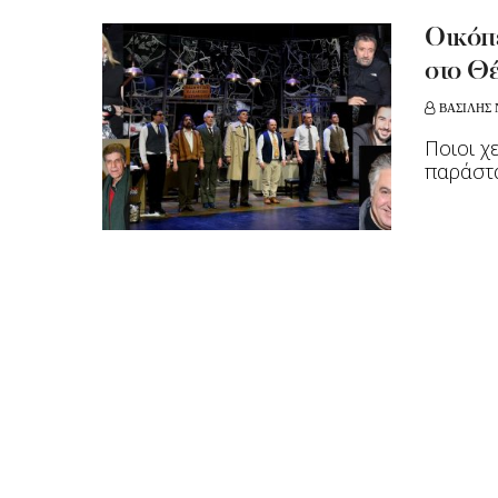
Οικόπε
στο Θ
ΒΑΣΙΛΗΣ 
Ποιοι χ
παράστ