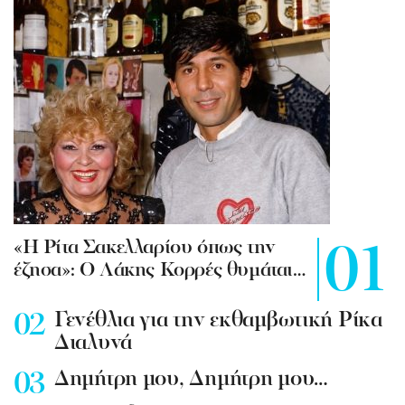
«Η Ρίτα Σακελλαρίου όπως την
έζησα»: Ο Λάκης Κορρές θυμάται…
Γενέθλια για την εκθαμβωτική Ρίκα
Διαλυνά
Δημήτρη μου, Δημήτρη μου…