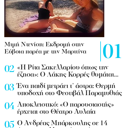
Mιμή Ντενίση: Εκδρομή στην
Εύβοια παρέα με την Μαριτίνα
«Η Ρίτα Σακελλαρίου όπως την
έζησα»: Ο Λάκης Κορρές θυμάται…
Ένα παιδί μετράει τ’ άστρα: Θερμή
υποδοχή στο Φεστιβάλ Παραμυθιάς
Aποκλειστικό: «Ο παρουσιαστής»
έρχεται στο Θέατρο Αυλαία
Ο Ανδρέας Μπάρκουλης σε 14