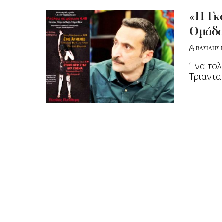
«Η Γκ
Ομάδα
ΒΑΣΙΛΗΣ 
Ένα τολ
Τριαντ