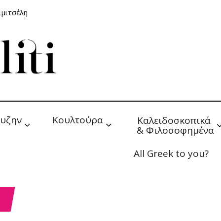
ιμιτσέλη
υζην
Κουλτούρα
Καλειδοσκοπικά 
& Φιλοσοφημένα
All Greek to you?