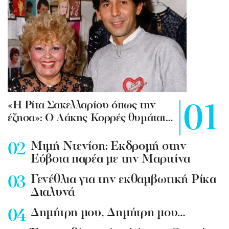
«Η Ρίτα Σακελλαρίου όπως την
έζησα»: Ο Λάκης Κορρές θυμάται…
Mιμή Ντενίση: Εκδρομή στην
Εύβοια παρέα με την Μαριτίνα
Γενέθλια για την εκθαμβωτική Ρίκα
Διαλυνά
Δημήτρη μου, Δημήτρη μου…