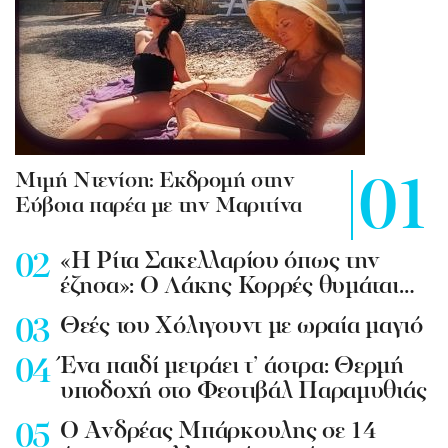
Mιμή Ντενίση: Εκδρομή στην
Εύβοια παρέα με την Μαριτίνα
«Η Ρίτα Σακελλαρίου όπως την
έζησα»: Ο Λάκης Κορρές θυμάται…
Θεές του Χόλιγουντ με ωραία μαγιό
Ένα παιδί μετράει τ’ άστρα: Θερμή
υποδοχή στο Φεστιβάλ Παραμυθιάς
Ο Ανδρέας Μπάρκουλης σε 14