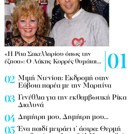
«Η Ρίτα Σακελλαρίου όπως την
έζησα»: Ο Λάκης Κορρές θυμάται…
Mιμή Ντενίση: Εκδρομή στην
Εύβοια παρέα με την Μαριτίνα
Γενέθλια για την εκθαμβωτική Ρίκα
Διαλυνά
Δημήτρη μου, Δημήτρη μου…
Ένα παιδί μετράει τ’ άστρα: Θερμή