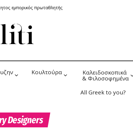
τητος εμπορικός πρωταθλητής
υζην
Κουλτούρα
Καλειδοσκοπικά 
& Φιλοσοφημένα
All Greek to you?
ery Designers