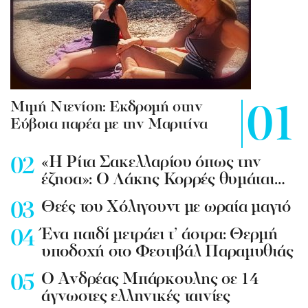
Mιμή Ντενίση: Εκδρομή στην
Εύβοια παρέα με την Μαριτίνα
«Η Ρίτα Σακελλαρίου όπως την
έζησα»: Ο Λάκης Κορρές θυμάται…
Θεές του Χόλιγουντ με ωραία μαγιό
Ένα παιδί μετράει τ’ άστρα: Θερμή
υποδοχή στο Φεστιβάλ Παραμυθιάς
Ο Ανδρέας Μπάρκουλης σε 14
άγνωστες ελληνικές ταινίες