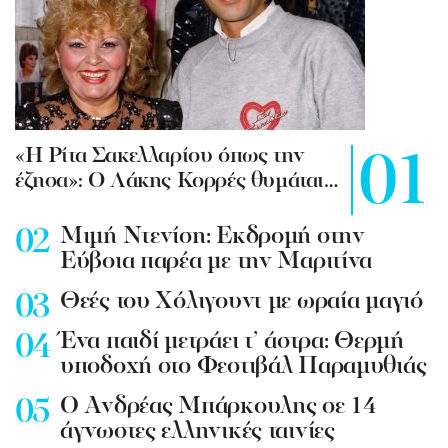
«Η Ρίτα Σακελλαρίου όπως την
έζησα»: Ο Λάκης Κορρές θυμάται…
Mιμή Ντενίση: Εκδρομή στην
Εύβοια παρέα με την Μαριτίνα
Θεές του Χόλιγουντ με ωραία μαγιό
Ένα παιδί μετράει τ’ άστρα: Θερμή
υποδοχή στο Φεστιβάλ Παραμυθιάς
Ο Ανδρέας Μπάρκουλης σε 14
άγνωστες ελληνικές ταινίες