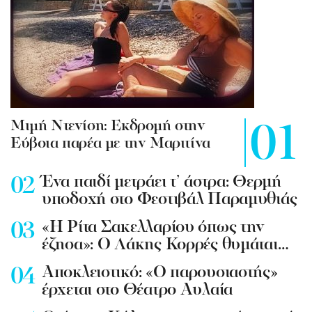
Mιμή Ντενίση: Εκδρομή στην
Εύβοια παρέα με την Μαριτίνα
Ένα παιδί μετράει τ’ άστρα: Θερμή
υποδοχή στο Φεστιβάλ Παραμυθιάς
«Η Ρίτα Σακελλαρίου όπως την
έζησα»: Ο Λάκης Κορρές θυμάται…
Aποκλειστικό: «Ο παρουσιαστής»
έρχεται στο Θέατρο Αυλαία