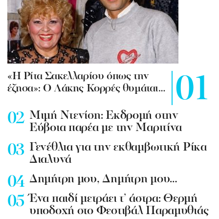
«Η Ρίτα Σακελλαρίου όπως την
έζησα»: Ο Λάκης Κορρές θυμάται…
Mιμή Ντενίση: Εκδρομή στην
Εύβοια παρέα με την Μαριτίνα
Γενέθλια για την εκθαμβωτική Ρίκα
Διαλυνά
Δημήτρη μου, Δημήτρη μου…
Ένα παιδί μετράει τ’ άστρα: Θερμή
υποδοχή στο Φεστιβάλ Παραμυθιάς