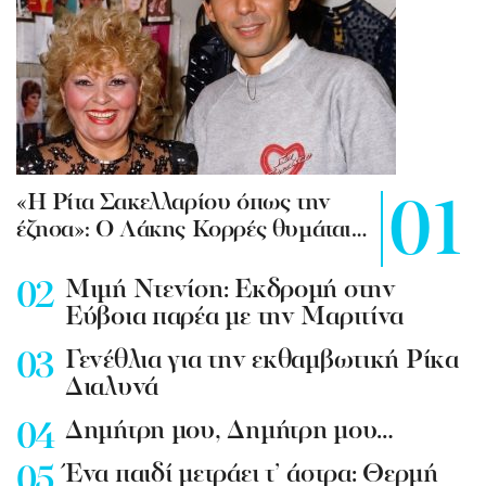
«Η Ρίτα Σακελλαρίου όπως την
έζησα»: Ο Λάκης Κορρές θυμάται…
Mιμή Ντενίση: Εκδρομή στην
Εύβοια παρέα με την Μαριτίνα
Γενέθλια για την εκθαμβωτική Ρίκα
Διαλυνά
Δημήτρη μου, Δημήτρη μου…
Ένα παιδί μετράει τ’ άστρα: Θερμή