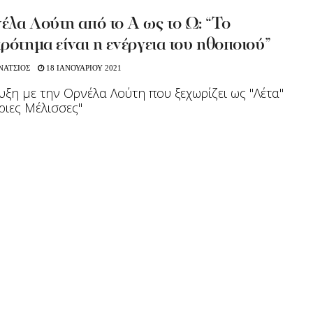
λα Λούτη από το Α ως το Ω: “Το
ρότημα είναι η ενέργεια του ηθοποιού”
ΝΑΤΣΙΟΣ
18 ΙΑΝΟΥΑΡΙΟΥ 2021
υξη με την Ορνέλα Λούτη που ξεχωρίζει ως "Λέτα"
γριες Μέλισσες"