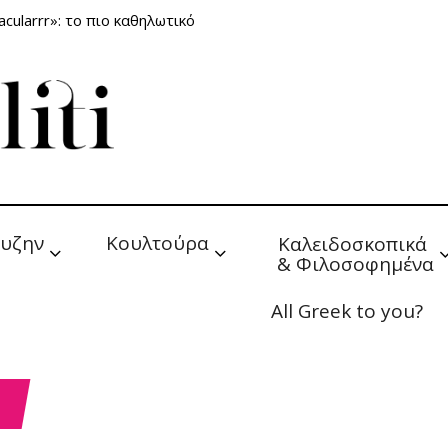
cularrr»: το πιο καθηλωτικό
υζην
Κουλτούρα
Καλειδοσκοπικά 
& Φιλοσοφημένα
All Greek to you?