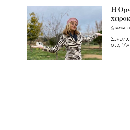
Η Ορνέ
χειροκ
ΒΑΣΙΛΗΣ 
Συνέντε
στις "Ά