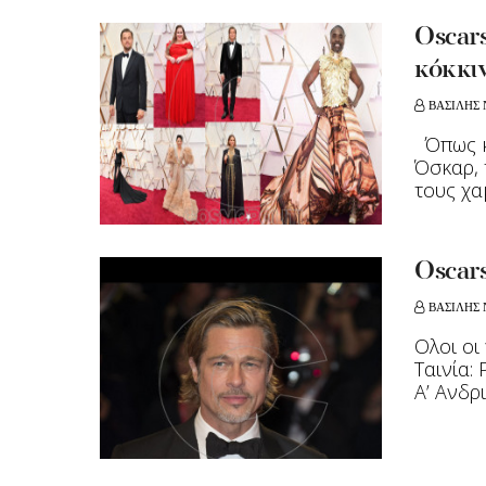
Oscars
κόκκιν
ΒΑΣΙΛΗΣ 
Όπως κ
Όσκαρ, 
τους χαμ
Oscars
ΒΑΣΙΛΗΣ 
Ολοι οι
Ταινία:
A’ Ανδρι