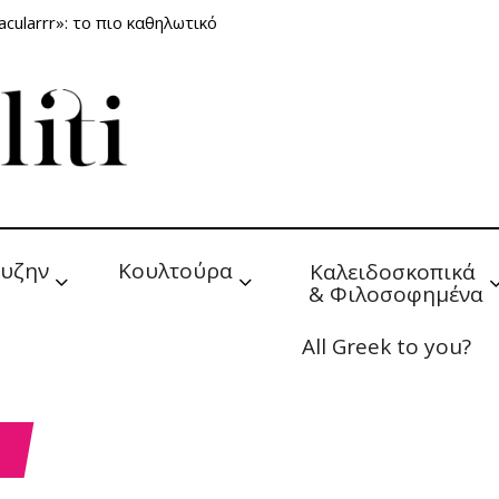
cularrr»: το πιο καθηλωτικό
υζην
Κουλτούρα
Καλειδοσκοπικά 
& Φιλοσοφημένα
All Greek to you?