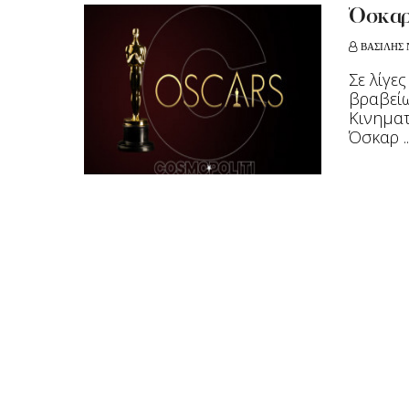
Όσκαρ 
ΒΑΣΙΛΗΣ 
Σε λίγε
βραβείω
Κινηματ
Όσκαρ ..