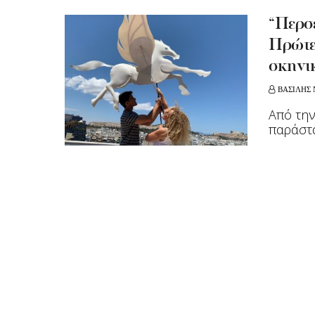
“Περσέ
Πρώτε
σκηνι
ΒΑΣΙΛΗΣ 
Από την
παράστα