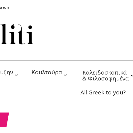
αλυνά
υζην
Κουλτούρα
Καλειδοσκοπικά 
& Φιλοσοφημένα
All Greek to you?