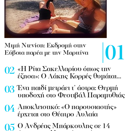
Mιμή Ντενίση: Εκδρομή στην
Εύβοια παρέα με την Μαριτίνα
«Η Ρίτα Σακελλαρίου όπως την
έζησα»: Ο Λάκης Κορρές θυμάται…
Ένα παιδί μετράει τ’ άστρα: Θερμή
υποδοχή στο Φεστιβάλ Παραμυθιάς
Aποκλειστικό: «Ο παρουσιαστής»
έρχεται στο Θέατρο Αυλαία
Ο Ανδρέας Μπάρκουλης σε 14