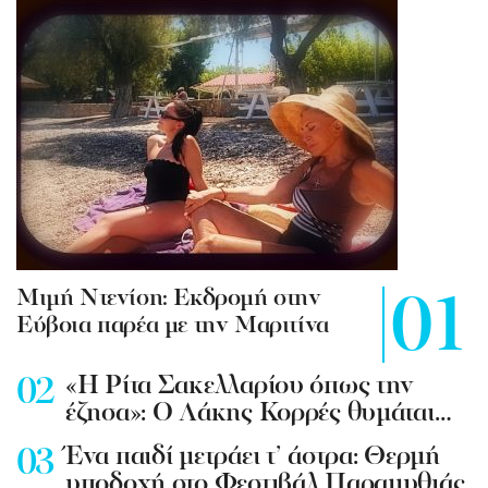
Mιμή Ντενίση: Εκδρομή στην
Εύβοια παρέα με την Μαριτίνα
«Η Ρίτα Σακελλαρίου όπως την
έζησα»: Ο Λάκης Κορρές θυμάται…
Ένα παιδί μετράει τ’ άστρα: Θερμή
υποδοχή στο Φεστιβάλ Παραμυθιάς