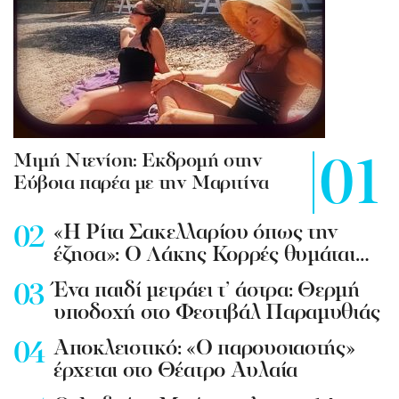
Mιμή Ντενίση: Εκδρομή στην
Εύβοια παρέα με την Μαριτίνα
«Η Ρίτα Σακελλαρίου όπως την
έζησα»: Ο Λάκης Κορρές θυμάται…
Ένα παιδί μετράει τ’ άστρα: Θερμή
υποδοχή στο Φεστιβάλ Παραμυθιάς
Aποκλειστικό: «Ο παρουσιαστής»
έρχεται στο Θέατρο Αυλαία