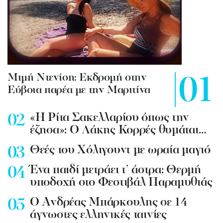
Mιμή Ντενίση: Εκδρομή στην
Εύβοια παρέα με την Μαριτίνα
«Η Ρίτα Σακελλαρίου όπως την
έζησα»: Ο Λάκης Κορρές θυμάται…
Θεές του Χόλιγουντ με ωραία μαγιό
Ένα παιδί μετράει τ’ άστρα: Θερμή
υποδοχή στο Φεστιβάλ Παραμυθιάς
Ο Ανδρέας Μπάρκουλης σε 14
άγνωστες ελληνικές ταινίες