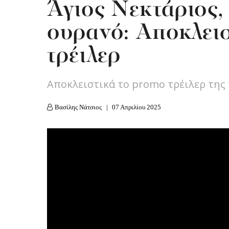
Άγιος Νεκτάριος,
ουρανό: Aποκλεισ
τρέιλερ
Αποκλειστικά το promo τρέιλερ τη
Βασίλης Νάτσιος
07 Απριλίου 2025