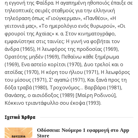
η εγγονή της Φαίδρα. Η αγαπημένη ηθοποιός έπαιξε σε
τηλεοπτικές σειρές σταθμούς για την ελληνική
τηλεόραση όπως «Γιούγκερμαν», «Πανθέοι», «Η
γειτονιά μας», «Το ημερολόγιο ενός θυρωρού», «Οι
φρουροί της Αχαϊας» κ. α. Στον κινηματογράφο,
εμφανίστηκε στις ταινίες: Η γυνή να φοβήται τον
άνδρα (1965), Η λεωφόρος της προδοσίας (1969),
Ορατότης μηδέν (1969), Πεθαίνω κάθε ξημέρωμα
(1969), Ενα αστείο κορίτσι (1970), Δυο τρελοί και ο
ατσίδας (1970), Η κόρη του ήλιου (1971), Η λεωφόρος
του μίσους (1971), Σ’ αγαπώ (1971), Και ξανά προς τη
δόξα τραβά (1980), Τροχονόμος… Βαρβάρα (1981),
Θανάσης, ο αισιόδοξος (1989) [Μαίρη Ροδινού],
Κόκκινο τριαντάφυλλο σου έκοψα (1993).
Σχετικά
Άρθρα
Οδύσσεια: Νούμερο 1 εφαρμογή στο App
Store