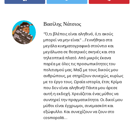
Βασίλης Νάτσιος
"Ό,τι βλέπεις είναι αληθινό, ό,τι ακούς
μπορεί να μην είναι" ...Γεννήθηκα στα
μεγάλα κινηματογραφικά στούντιο και
μεγάλωσα σε θεατρικές σκηνές και στα
τηλεοπτικά πλατό. Από μικρός έκανα
παρέα με όλες τις προσωπικότητες του
πολιτισμού μας. Μαζί με τους δικούς μου
ανθρώπους, με στηρίζουν συνεχώς, κυρίως
με το έργο τους. Ωραία ιστορία, έτσι; Κρίμα
που δεν είναι αληθινή! Πάντα μου άρεσε
αυτή η εκδοχή. Χρειάζεται ένας μύθος να
συντηρεί την πραγματικότητα. Οι δικοί μου
μύθοι είναι έγχρωμοι, σινεμασκόπ και
εξώφυλλο. Και συνεχίζουν να ζουν στο
cosmopoliti…