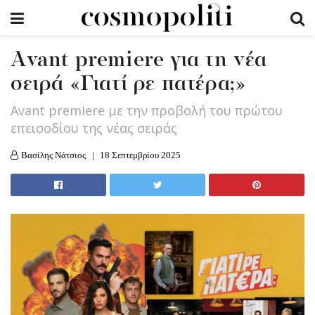
Αvant premiere για τη νέα
σειρά «Γιατί ρε πατέρα;»
Αvant premiere με την προβολή του πρώτου
επεισοδίου της νέας σειράς
Βασίλης Νάτσιος
18 Σεπτεμβρίου 2025