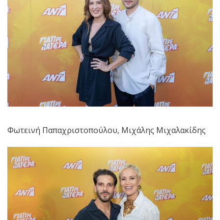
Φωτεινή Παπαχριστοπούλου, Μιχάλης Μιχαλακίδης