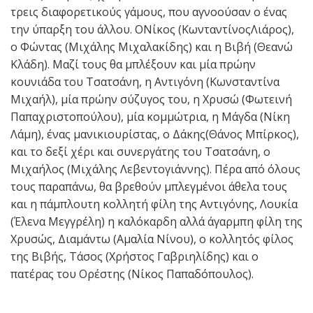
τρεις διαφορετικούς γάμους, που αγνοούσαν ο ένας
την ύπαρξη του άλλου. ΟΝίκος (ΚωνταντίνοςΛιάρος),
ο Φώντας (Μιχάλης Μιχαλακίδης) και η Βιβή (Θεανώ
Κλάδη). Μαζί τους θα μπλέξουν και μία πρώην
κουνιάδα του Τσατσάνη, η Αντιγόνη (Κωνσταντίνα
Μιχαήλ), μία πρώην σύζυγος του, η Χρυσώ (Φωτεινή
Παπαχριστοπούλου), μία κομμώτρια, η Μάγδα (Νίκη
Λάμη), ένας μανικιουρίστας, ο Δάκης(Θάνος Μπίρκος),
και το δεξί χέρι και συνεργάτης του Τσατσάνη, ο
Μιχαήλος (Μιχάλης Λεβεντογιάννης). Πέρα από όλους
τους παραπάνω, θα βρεθούν μπλεγμένοι άθελα τους
και η πάμπλουτη κολλητή φίλη της Αντιγόνης, Λουκία
(Έλενα Μεγγρέλη) η καλόκαρδη αλλά άγαρμπη φίλη της
Χρυσώς, Διαμάντω (Αμαλία Νίνου), ο κολλητός φίλος
της Βιβής, Τάσος (Χρήστος Γαβριηλίδης) και ο
πατέρας του Ορέστης (Νίκος Παπαδόπουλος).