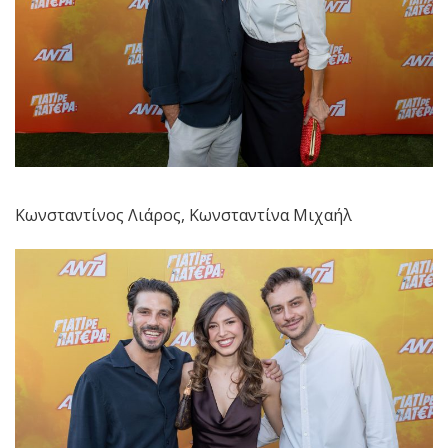
Κωνσταντίνος Λιάρος, Κωνσταντίνα Μιχαήλ