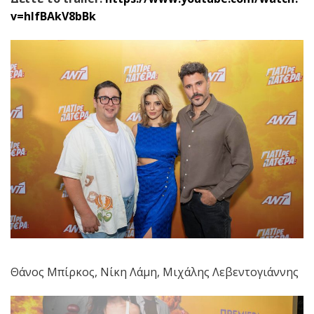
v=hlfBAkV8bBk
Θάνος Μπίρκος, Νίκη Λάμη, Μιχάλης Λεβεντογιάννης