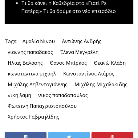
Τι θα κάνει η Καθεδρία στο «Γιατί Ρε
Πατέρα;»
Tι θα δούμε στο νέο επεισόδιο
Tags:
Αμαλία Νίνου
Αντώνης Ανδρής
γιαννης παπαδακος
Έλενα Μεγγρέλη
Ηλίας Βαλάσης
Θάνος Μπίρκος
Θεανώ Κλάδη
κωνσταντινα μιχαηλ
Κωνσταντίνος Λιάρος
Μιχάλης Λεβεντογιάννης
Μιχάλης Μιχαλακίδης
νικη λαμη
νικος παπαδοπουλος
Φωτεινή Παπαχριστοπούλου
Χρήστος Γαβριηλίδης