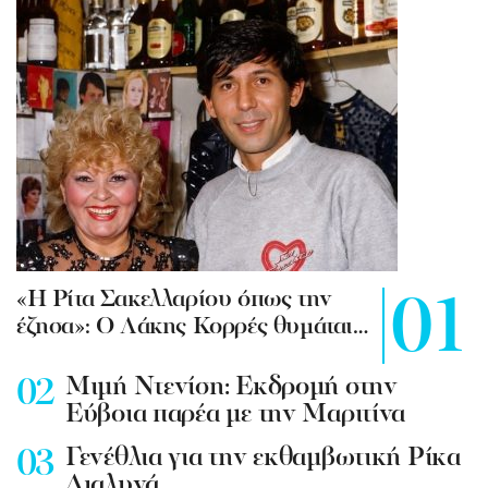
«Η Ρίτα Σακελλαρίου όπως την
έζησα»: Ο Λάκης Κορρές θυμάται…
Mιμή Ντενίση: Εκδρομή στην
Εύβοια παρέα με την Μαριτίνα
Γενέθλια για την εκθαμβωτική Ρίκα
Διαλυνά