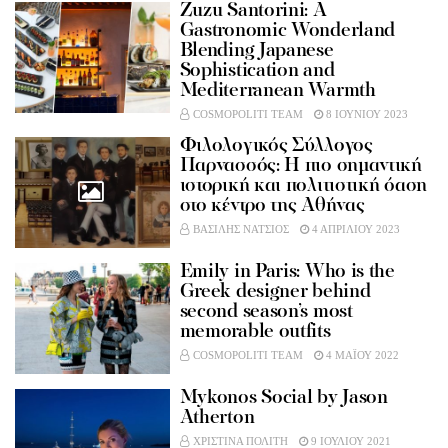
Zuzu Santorini: A
Gastronomic Wonderland
Blending Japanese
Sophistication and
Mediterranean Warmth
COSMOPOLITI TEAM
8 ΙΟΥΝΙΟΥ 2023
Φιλολογικός Σύλλογος
Παρνασσός: Η πιο σημαντική
ιστορική και πολιτιστική όαση
στο κέντρο της Αθήνας
ΒΑΣΙΛΗΣ ΝΑΤΣΙΟΣ
4 ΑΠΡΙΛΙΟΥ 2023
Emily in Paris: Who is the
Greek designer behind
second season’s most
memorable outfits
COSMOPOLITI TEAM
4 ΜΑΪΟΥ 2022
Mykonos Social by Jason
Atherton
ΧΡΙΣΤΙΝΑ ΠΟΛΙΤΗ
9 ΙΟΥΛΙΟΥ 2021