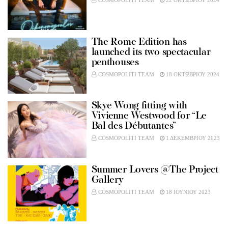
COSMOPOLITI TEAM
22 ΟΚΤΩΒΡΙΟΥ 2024
The Rome Edition has
launched its two spectacular
penthouses
COSMOPOLITI TEAM
18 ΟΚΤΩΒΡΙΟΥ 2024
Skye Wong fitting with
Vivienne Westwood for “Le
Bal des Débutantes”
COSMOPOLITI TEAM
1 ΔΕΚΕΜΒΡΙΟΥ 2023
Summer Lovers @The Project
Gallery
COSMOPOLITI TEAM
18 ΙΟΥΝΙΟΥ 2023