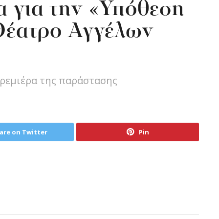
 για την «Υπόθεση
Θέατρο Αγγέλων
πρεμιέρα της παράστασης
are on Twitter
Pin