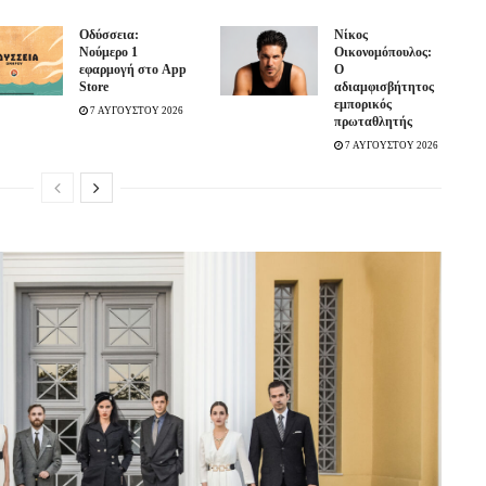
Οδύσσεια:
Νίκος
Νούμερο 1
Οικονομόπουλος:
εφαρμογή στο App
Ο
Store
αδιαμφισβήτητος
εμπορικός
7 ΑΥΓΟΥΣΤΟΥ 2026
πρωταθλητής
7 ΑΥΓΟΥΣΤΟΥ 2026