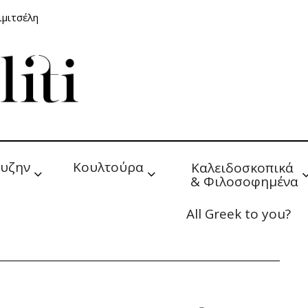
ιμιτσέλη
υζην
Κουλτούρα
Καλειδοσκοπικά 
& Φιλοσοφημένα
All Greek to you?