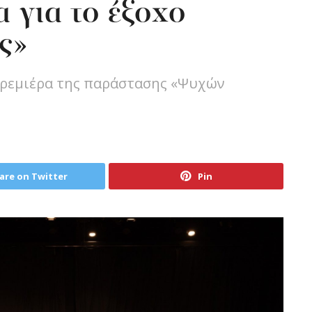
 για το έξοχο
ς»
πρεμιέρα της παράστασης «Ψυχών
are on Twitter
Pin