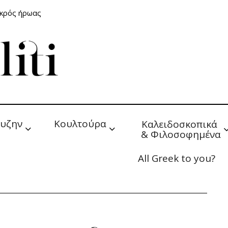
ικρός ήρωας
υζην
Κουλτούρα
Καλειδοσκοπικά 
& Φιλοσοφημένα
All Greek to you?