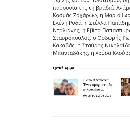
παρουσία της τη βραδιά. Ανάμ
Κοσμάς Ζαχάρωφ, η Μαρία Ιωαν
Ελένη Ροδά, η Στέλλα Παπαδη
Νταλιάνης, η Εβίτα Παπασπύρ
Σταυρόπουλος, ο Θοδωρής Ρωμα
Κακαβάς, ο Σταύρος Νικολαΐδη
Μπανταδάκης, η Χρύσα Κλούβα
Σχετικά
Άρθρα
Εντάν Αλεξάντερ:
Ένας πραγματικός
μικρός ήρωας
6 ΑΥΓΟΥΣΤΟΥ 2026