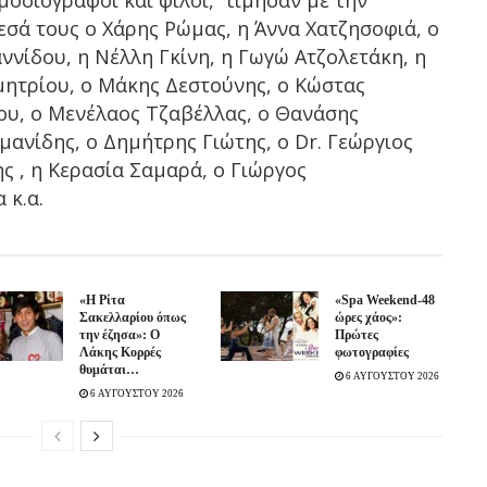
εσά τους ο Χάρης Ρώμας, η Άννα Χατζησοφιά, ο
νίδου, η Νέλλη Γκίνη, η Γωγώ Ατζολετάκη, η
μητρίου, ο Μάκης Δεστούνης, ο Κώστας
ου, ο Μενέλαος Τζαβέλλας, ο Θανάσης
νίδης, ο Δημήτρης Γιώτης, ο Dr. Γεώργιος
ς , η Κερασία Σαμαρά, ο Γιώργος
 κ.α.
«Η Ρίτα
«Spa Weekend-48
Σακελλαρίου όπως
ώρες χάος»:
την έζησα»: Ο
Πρώτες
Λάκης Κορρές
φωτογραφίες
θυμάται…
6 ΑΥΓΟΥΣΤΟΥ 2026
6 ΑΥΓΟΥΣΤΟΥ 2026