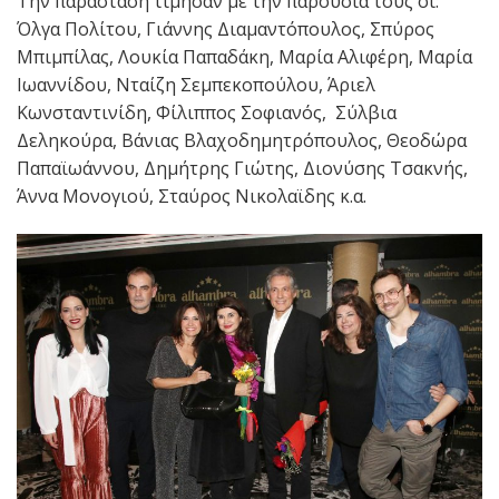
Την παράσταση τίμησαν με την παρουσία τους οι:
Όλγα Πολίτου, Γιάννης Διαμαντόπουλος, Σπύρος
Μπιμπίλας, Λουκία Παπαδάκη, Μαρία Αλιφέρη, Μαρία
Ιωαννίδου, Νταίζη Σεμπεκοπούλου, Άριελ
Κωνσταντινίδη, Φίλιππος Σοφιανός, Σύλβια
Δεληκούρα, Βάνιας Βλαχοδημητρόπουλος, Θεοδώρα
Παπαϊωάννου, Δημήτρης Γιώτης, Διονύσης Τσακνής,
Άννα Μονογιού, Σταύρος Νικολαϊδης κ.α.