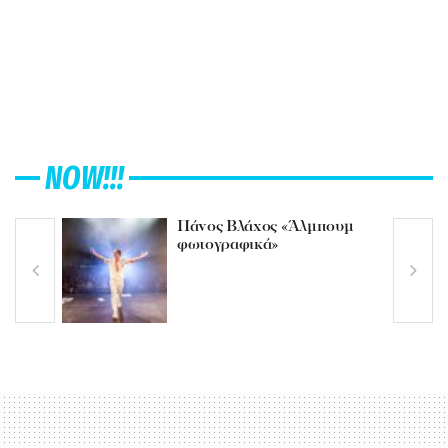
NOW!!!
Πάνος Βλάχος «Άλμπουμ
φωτογραφικά»