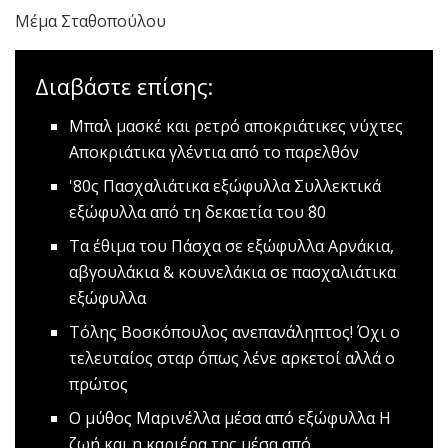
Μέμα Σταθοπούλου
Διαβάστε επίσης:
Μπαλ μασκέ και ρετρό αποκριάτικες νύχτες
Αποκριάτικα γλέντια από το παρελθόν
'80ς Πασχαλιάτικα εξώφυλλα
Συλλεκτικά
εξώφυλλα από τη δεκαετία του ΄80
Tα έθιμα του Πάσχα σε εξώφυλλα
Αρνάκια,
αβγουλάκια & κουνελάκια σε πασχαλιάτικα
εξώφυλλα
Τόλης Βοσκόπουλος ανεπανάληπτος!
Όχι ο
τελευταίος σταρ όπως λένε αρκετοί αλλά ο
πρώτος
Ο μύθος Μαρινέλλα μέσα από εξώφυλλα
Η
ζωή και η καριέρα της μέσα από