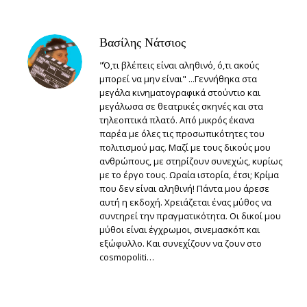
Βασίλης Νάτσιος
"Ό,τι βλέπεις είναι αληθινό, ό,τι ακούς
μπορεί να μην είναι" ...Γεννήθηκα στα
μεγάλα κινηματογραφικά στούντιο και
μεγάλωσα σε θεατρικές σκηνές και στα
τηλεοπτικά πλατό. Από μικρός έκανα
παρέα με όλες τις προσωπικότητες του
πολιτισμού μας. Μαζί με τους δικούς μου
ανθρώπους, με στηρίζουν συνεχώς, κυρίως
με το έργο τους. Ωραία ιστορία, έτσι; Κρίμα
που δεν είναι αληθινή! Πάντα μου άρεσε
αυτή η εκδοχή. Χρειάζεται ένας μύθος να
συντηρεί την πραγματικότητα. Οι δικοί μου
μύθοι είναι έγχρωμοι, σινεμασκόπ και
εξώφυλλο. Και συνεχίζουν να ζουν στο
cosmopoliti…