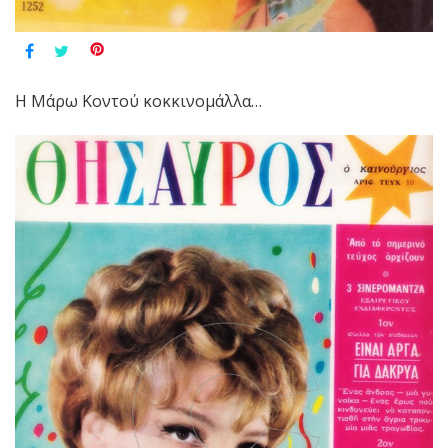
Η Μάρω Κοντού κοκκινομάλλα…