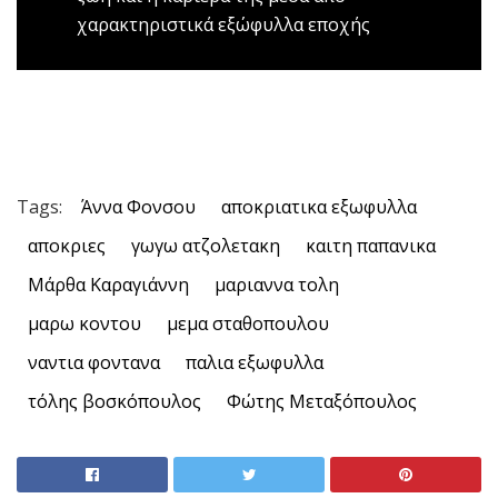
χαρακτηριστικά εξώφυλλα εποχής
Tags:
Άννα Φονσου
αποκριατικα εξωφυλλα
αποκριες
γωγω ατζολετακη
καιτη παπανικα
Μάρθα Καραγιάννη
μαριαννα τολη
μαρω κοντου
μεμα σταθοπουλου
ναντια φοντανα
παλια εξωφυλλα
τόλης βοσκόπουλος
Φώτης Μεταξόπουλος