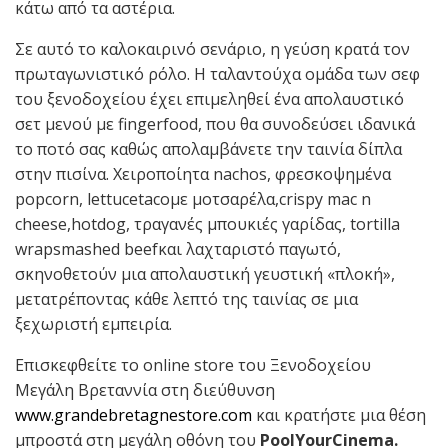
κάτω από τα αστέρια.
Σε αυτό το καλοκαιρινό σενάριο, η γεύση κρατά τον
πρωταγωνιστικό ρόλο. Η ταλαντούχα ομάδα των σεφ
του ξενοδοχείου έχει επιμεληθεί ένα απολαυστικό
σετ μενού με fingerfood, που θα συνοδεύσει ιδανικά
το ποτό σας καθώς απολαμβάνετε την ταινία δίπλα
στην πισίνα. Χειροποίητα nachos, φρεσκοψημένα
popcorn, lettucetacoμε μοτσαρέλα,crispy mac n
cheese,hotdog, τραγανές μπουκιές γαρίδας, tortilla
wrapsmashed beefκαι λαχταριστό παγωτό,
σκηνοθετούν μια απολαυστική γευστική «πλοκή»,
μετατρέποντας κάθε λεπτό της ταινίας σε μια
ξεχωριστή εμπειρία.
Επισκεφθείτε το online store του Ξενοδοχείου
Μεγάλη Βρεταννία στη διεύθυνση
www.grandebretagnestore.com
και κρατήστε μια θέση
μπροστά στη μεγάλη οθόνη του
PoolYourCinema
.