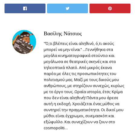
Βασίλης Νάτσιος
"Ό,τι βλέπεις είναι αληθινό, ό,τι ακούς
μπορεί να μην είναι" ...Γεννήθηκα στα
μεγάλα κινηματογραφικά στούντιο και
μεγάλωσα σε θεατρικές σκηνές και στα
τηλεοπτικά πλατό. Από μικρός έκανα
παρέα με όλες τις προσωπικότητες του
πολιτισμού μας. Μαζί με τους δικούς μου
ανθρώπους, με στηρίζουν συνεχώς, κυρίως
με το έργο τους. Ωραία ιστορία, έτσι; Κρίμα
που δεν είναι αληθινή! Πάντα μου άρεσε
αυτή η εκδοχή. Χρειάζεται ένας μύθος να
συντηρεί την πραγματικότητα. Οι δικοί μου
μύθοι είναι έγχρωμοι, σινεμασκόπ και
εξώφυλλο. Και συνεχίζουν να ζουν στο
cosmopoliti…