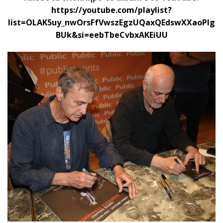
https://youtube.com/playlist?
list=OLAK5uy_nwOrsFfVwszEgzUQaxQEdswXXaoPlg
BUk&si=eebTbeCvbxAKEiUU