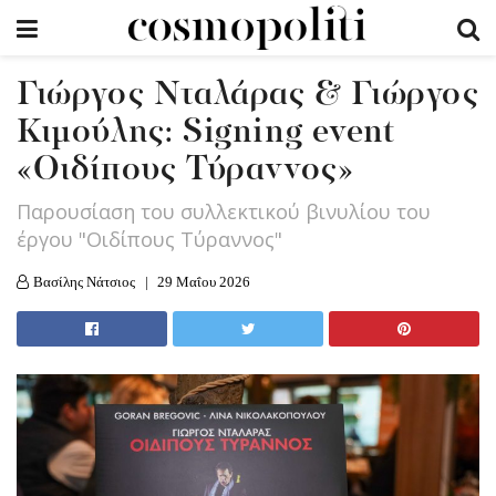
Γιώργος Νταλάρας & Γιώργος
Κιμούλης: Signing event
«Οιδίπους Τύραννος»
Παρουσίαση του συλλεκτικού βινυλίου του
έργου "Οιδίπους Τύραννος"
Βασίλης Νάτσιος
29 Μαΐου 2026