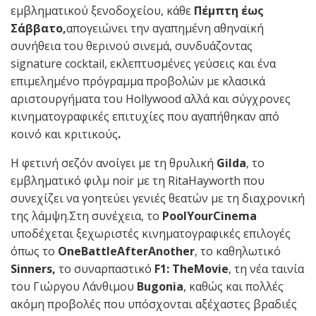
εμβληματικού ξενοδοχείου, κάθε
Πέμπτη έως
Σάββατο,
απογειώνει την αγαπημένη αθηναϊκή
συνήθεια του θερινού σινεμά, συνδυάζοντας
signature cocktail, εκλεπτυσμένες γεύσεις και ένα
επιμελημένο πρόγραμμα προβολών με κλασικά
αριστουργήματα του Hollywood αλλά και σύγχρονες
κινηματογραφικές επιτυχίες που αγαπήθηκαν από
κοινό και κριτικούς
.
Η φετινή σεζόν ανοίγει με τη θρυλική
Gilda
, το
εμβληματικό φιλμ noir με τη RitaHayworth που
συνεχίζει να γοητεύει γενιές θεατών με τη διαχρονική
της λάμψη.Στη συνέχεια, το
PoolYourCinema
υποδέχεται ξεχωριστές κινηματογραφικές επιλογές
όπως το
OneBattleAfterAnother
, το καθηλωτικό
Sinners
,
το συναρπαστικό
F
1:
TheMovie
, τη νέα ταινία
του Γιώργου Λάνθιμου
Bugonia
, καθώς και πολλές
ακόμη προβολές που υπόσχονται αξέχαστες βραδιές