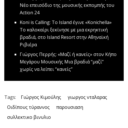
Nέο επεισόδιο της μουσικής εκπομπής του
Action 24
Koni is Calling: Το Island έγινε «Konichella»
Το καλοκαίρι ξεκίνησε με μια εκρηκτική
βραδιά, στο Island Resort στην Αθηναϊκή
Ριβιέρα
Γιώργος Περρής: «Μαζί ή κανείς» στον Κήπο
Μεγάρου Μουσικής
Μια βραδιά “μαζί”
χωρίς να λείπει “κανείς”
Tags:
Γιώργος Κιμούλης
γιωργος νταλαρας
Οιδίπους τύραννος
παρουσιαση
συλλεκτικο βινυλιο